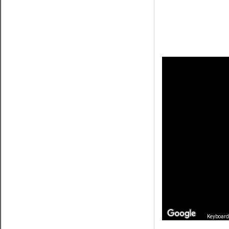
This
page
can't
load
Google
Maps
correctly.
Do you
OK
own this
website?
Keyboard