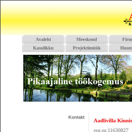
Avaleht
Meeskond
Firm
Kasulikku
Projektimüük
Huum
Kontakt
Aadlivilla Kinn
reg.nr.11630827