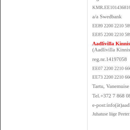
KMR.EE10143681
a/a Swedbank
EE89 2200 2210 589
EE85 2200 2210 589
Aadlivilla Kinn
(Aadlivilla Kinni
reg.nr.14197058
EE07 2200 2210 660
EE73 2200 2210 660
Tartu, Vanemuise
Tel.+372 7 868 0
e-post:info(ät)aad
Juhatuse liige Peete