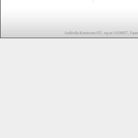
Aadlivilla Kinnisvara OÜ, reg.nr.11630827, Vanem