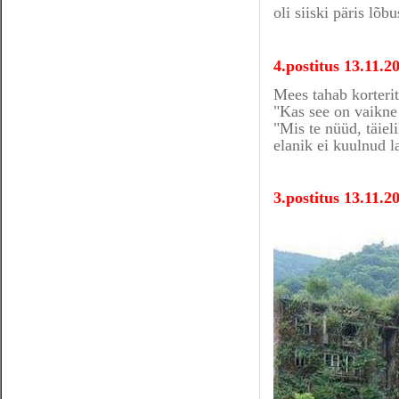
oli siiski päris lõ
4.postitus 13.11.
Mees tahab korterit
"Kas see on vaikne 
"Mis te nüüd, täiel
elanik ei kuulnud l
3.postitus 13.11.2