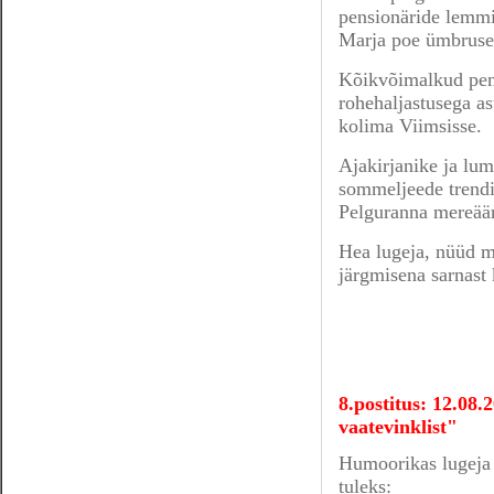
pensionäride lemmik
Marja poe ümbruses
Kõikvõimalkud pend
rohehaljastusega a
kolima Viimsisse.
Ajakirjanike ja lu
sommeljeede trendi
Pelguranna mereäär
Hea lugeja, nüüd mi
järgmisena sarnast 
8.postitus: 12.08.
vaatevinklist"
Humoorikas lugeja 
tuleks: