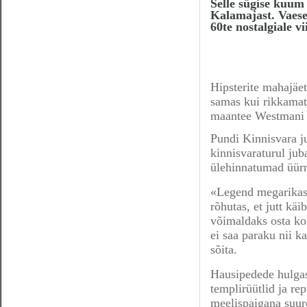
Selle sügise kuum
Kalamajast. Vaese
60te nostalgiale v
Hipsterite mahajäe
samas kui rikkamat
maantee Westmani p
Pundi Kinnisvara j
kinnisvaraturul ju
ülehinnatumad üürn
«Legend megarikaste
rõhutas, et jutt käi
võimaldaks osta ko
ei saa paraku nii k
sõita.
Hausipedede hulgas
templirüütlid ja re
meelispaigana suu