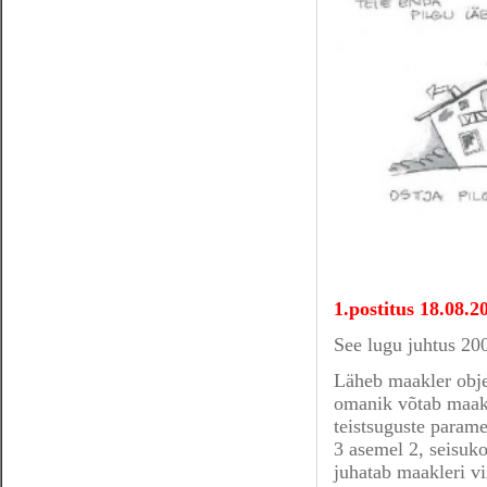
1.postitus 18.08.2
See lugu juhtus 200
Läheb maakler objek
omanik võtab maakl
teistsuguste paramee
3 asemel 2, seisuk
juhatab maakleri vii