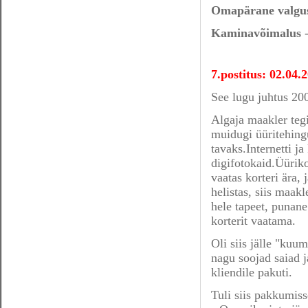
Omapärane valgu
Kaminavõimalus
-
7.postitus: 02.04
See lugu juhtus 200
Algaja maakler teg
muidugi üüritehingu
tavaks.Internetti ja
digifotokaid.Üüriko
vaatas korteri ära, 
helistas, siis maakl
hele tapeet, punane
korterit vaatama.
Oli siis jälle "kuu
nagu soojad saiad ja
kliendile pakuti.
Tuli siis pakkumiss