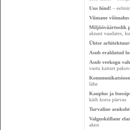
Uus hind!
– eelmin
Viimane võimalus 
Miljööväärtuslik 
aknast vaadates, ku
Ühtse arhitektuur
Asub eraldatud lo
Asub veekogu vah
vastu kaitset pakuv
Kommunikatsioonid
lähe
Kauplus ja bussip
käib korra päevas
Turvaline asukoht
Valgusküllane ela
aken