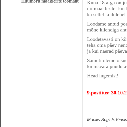
Huumorit maaklerite töömailt
Kuna 18.a-ga on ju
nii maaklerite, kui
ka sellel kodulehel
Loodame antud posit
mõne kliendiga antu
Loodetavasti on kõig
teha oma päev nend
ja kui naerad päeva
Samuti oleme otsust
kinnisvara puudutav
Head lugemist!
9.postitus: 30.10
Mariliis Segisti, Kinn