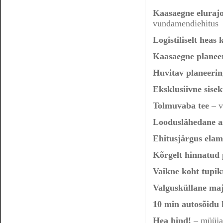
Kaasaegne eluraj
vundamendiehitus
Logistiliselt heas 
Kaasaegne planee
Huvitav planeerin
Eksklusiivne sise
Tolmuvaba tee
– v
Looduslähedane a
Ehitusjärgus ela
Kõrgelt hinnatud 
Vaikne koht tupik
Valgusküllane ma
10 min autosõidu 
Hea hind!
– müüja 