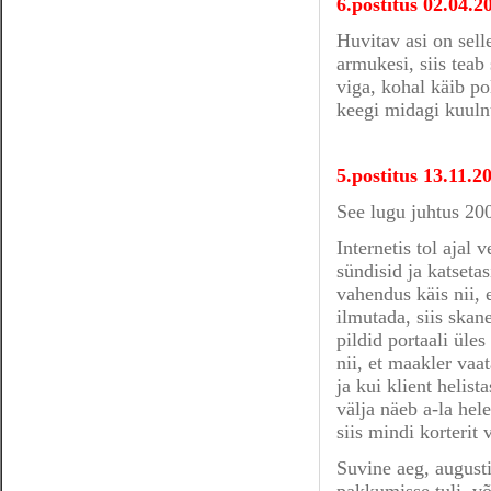
6.postitus 02.04.
Huvitav asi on sell
armukesi, siis teab
viga, kohal käib pol
keegi midagi kuuln
5.postitus 13.11.
See lugu juhtus 200
Internetis tol ajal 
sündisid ja katseta
vahendus käis nii, e
ilmutada, siis skane
pildid portaali üles
nii, et maakler vaa
ja kui klient helist
välja näeb a-la hel
siis mindi korterit
Suvine aeg, augusti