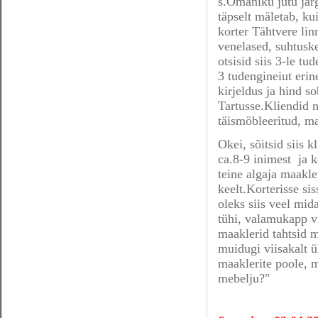
s.Omaniku jutu järg
täpselt mäletab, kui
korter Tähtvere lin
venelased, suhtuske
otsisid siis 3-le tu
3 tudengineiut erin
kirjeldus ja hind sob
Tartusse.Kliendid m
täismöbleeritud, ma
Okei, sõitsid siis 
ca.8-9 inimest ja k
teine algaja maakle
keelt.Korterisse sis
oleks siis veel mid
tühi, valamukapp vi
maaklerid tahtsid m
muidugi viisakalt ül
maaklerite poole, m
mebelju?"