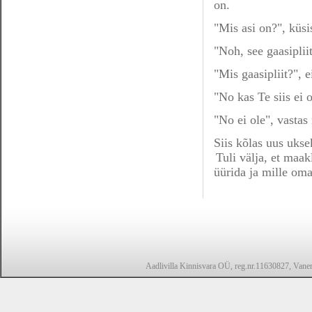
on.
"Mis asi on?", küsi
"Noh, see gaasiplii
"Mis gaasipliit?", 
"No kas Te siis ei 
"No ei ole", vastas
Siis kõlas uus ukse
Tuli välja, et maak
üürida ja mille om
Aadlivilla Kinnisvara OÜ, reg.nr.11630827, Vanem