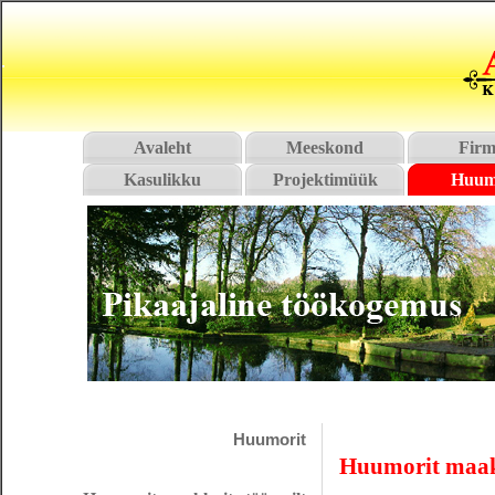
Avaleht
Meeskond
Firm
Kasulikku
Projektimüük
Huum
Huumorit
Huumorit maakl