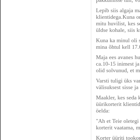
pakkumisse tuli, võ
Lepib siis algaja m
klientidega.Kuna on
mitu huvilist, kes s
üldse kohale, siis k
Kuna ka minul oli se
mina õhtul kell 17.
Maja ees avanes huv
ca.10-15 inimest ja
olid solvunud, et mi
Varsti tuligi üks v
välisuksest sisse ja
Maakler, kes seda k
üürikorterit klienti
öelda:
"Ah et Teie oletegi
korterit vaatama, m
Korter üüriti tooko